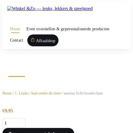
Ga
naar
de
inhoud
Home
Even voorstellen & gepersonaliseerde producten
Contact
Afhaalshop
waxine licht houder hart
Home
/
1. Leuks
/
hart onder de riem
/ waxine licht houder hart
€
9,95
waxine
licht
houder