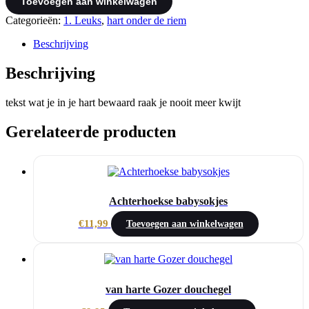
Toevoegen aan winkelwagen
hart
hoeveelheid
Categorieën:
1. Leuks
,
hart onder de riem
Beschrijving
Beschrijving
tekst wat je in je hart bewaard raak je nooit meer kwijt
Gerelateerde producten
Achterhoekse babysokjes
€
11,99
Toevoegen aan winkelwagen
van harte Gozer douchegel