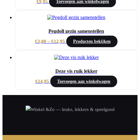
€
9,95
Toevoegen aan winkelwagen
Pegdoll gezin samenstellen
Prijsklasse:
€
3,00
–
€
12,95
Producten bekijken
€3,00
tot
€12,95
Deze vis ruik lekker
€
14,95
Toevoegen aan winkelwagen